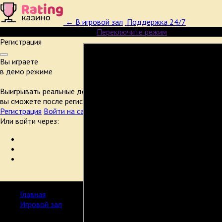
← В игровой зал
Поддержка 24/7
Вы играете в демо-режиме.
Переключите режим
и выигрывайте 
Регистрация
Вы играете
в демо режиме
Выигрывать реальные деньги
вы сможете после регистрации.
Регистрация
Войти на сайт
Или войти через:
Главная
Игровой зал
Always Hot