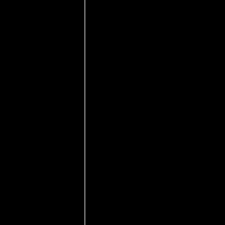
Blue Dolphin