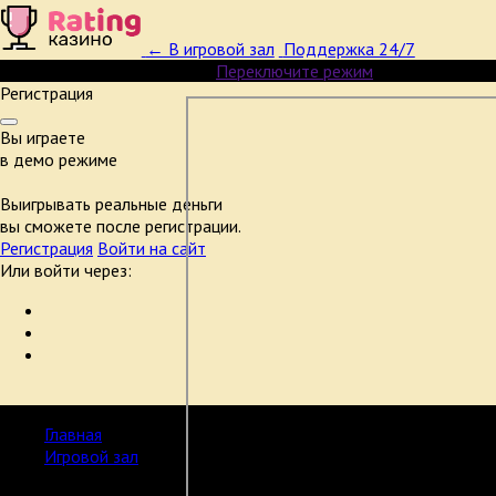
← В игровой зал
Поддержка 24/7
Вы играете в демо-режиме.
Переключите режим
и выигрывайте 
Регистрация
Вы играете
в демо режиме
Выигрывать реальные деньги
вы сможете после регистрации.
Регистрация
Войти на сайт
Или войти через:
Главная
Игровой зал
Flame Dancer