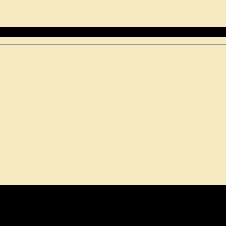
реальные деньги.