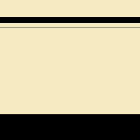
реальные деньги.