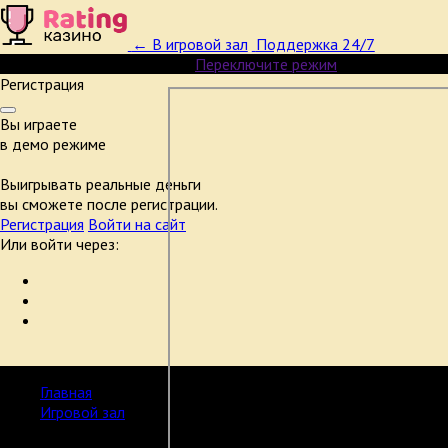
← В игровой зал
Поддержка 24/7
Вы играете в демо-режиме.
Переключите режим
и выигрывайте 
Регистрация
Вы играете
в демо режиме
Выигрывать реальные деньги
вы сможете после регистрации.
Регистрация
Войти на сайт
Или войти через:
Главная
Игровой зал
Lord of the Ocean