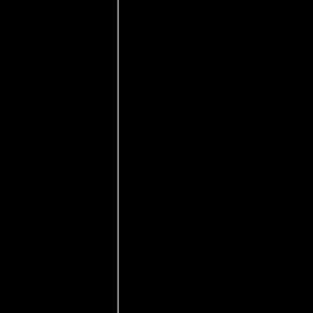
Lord of the Ocean