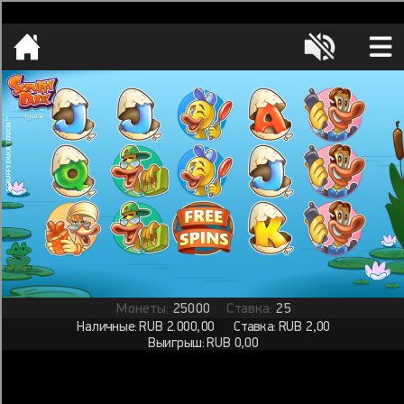
[object HTMLMetaElement]
пополнить счет