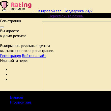
← В игровой зал
Поддержка 24/7
Вы играете в демо-режиме.
Переключите режим
и выигрывайте 
Регистрация
Вы играете
в демо режиме
Выигрывать реальные деньги
вы сможете после регистрации.
Регистрация
Войти на сайт
Или войти через:
Главная
Игровой зал
Magic Fruits