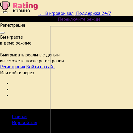
← В игровой зал
Поддержка 24/7
Вы играете в демо-режиме.
Переключите режим
и выигрывайте 
Регистрация
Вы играете
в демо режиме
Выигрывать реальные деньги
вы сможете после регистрации.
Регистрация
Войти на сайт
Или войти через:
Главная
Игровой зал
GoldLab