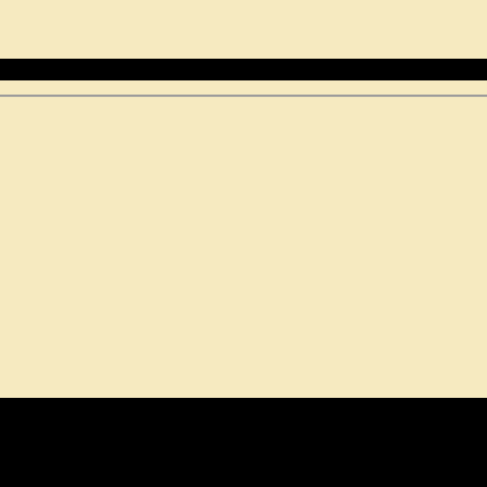
реальные деньги.