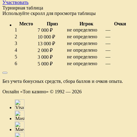
Участвовать
Турнирная таблица
Используйте скролл для просмотра таблицы
Место
Приз
Игрок
Очки
1
не определено
—
7 000 ₽
2
не определено
—
10 000 ₽
3
не определено
—
13 000 ₽
4
не определено
—
2 000 ₽
5
не определено
—
3 000 ₽
6
не определено
—
5 000 ₽
Без учета бонусных средств, сбора баллов и очков опыта.
Онлайн «Топ казино» © 1992 — 2026