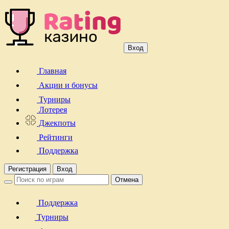
Вход
Главная
Акции и бонусы
Турниры
Лотерея
Джекпоты
Рейтинги
Поддержка
Регистрация
Вход
Отмена
Поддержка
Турниры