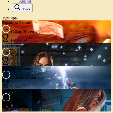
Акции
Поиск
Турниры
Бархатный сезон
С 6 по 30 сентября
100 000 ₽
Ура! Пятница!
С 24 по 24 сентября
40 000 ₽
Турнир - молния
С 25 по 25 сентября
45 000 ₽
Разминка
С 27 по 27 сентября
40 000 ₽