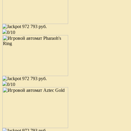
972 793 руб.
0/10
osobist
King of Cards
user_632011
75 200 руб.
Европейская рулетка
Папочка
12 600 руб.
972 793 руб.
Book of Ra
0/10
user_1190264
6 500 руб.
Cleopatra
Offline
10 000 руб.
Valley of the Gods
osobist
972 793 руб.