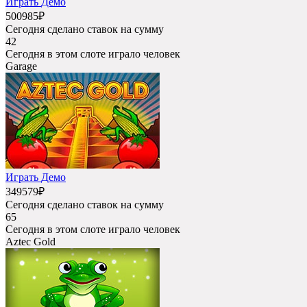
Играть
Демо
500985₽
Сегодня сделано ставок на сумму
42
Сегодня в этом слоте играло человек
Garage
Играть
Демо
349579₽
Сегодня сделано ставок на сумму
65
Сегодня в этом слоте играло человек
Aztec Gold