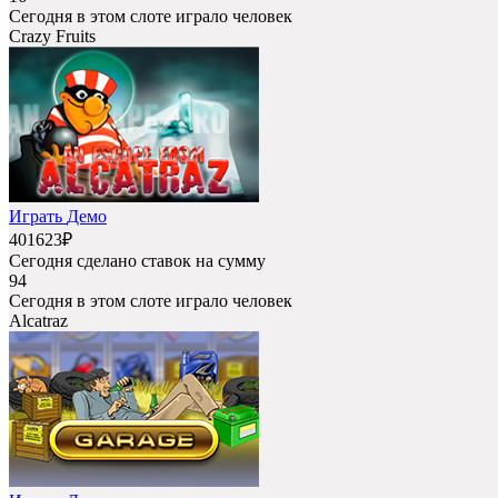
Сегодня в этом слоте играло человек
Crazy Fruits
Играть
Демо
401623₽
Сегодня сделано ставок на сумму
94
Сегодня в этом слоте играло человек
Alcatraz