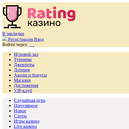
В закладки
Регистрация
Вход
Войти через:
Игровой зал
Турниры
Джекпоты
Лотерея
Акции и бонусы
Магазин
Достижения
VIP-клуб
Случайная игра
Популярное
Новое
Слоты
Игры казино
Live казино