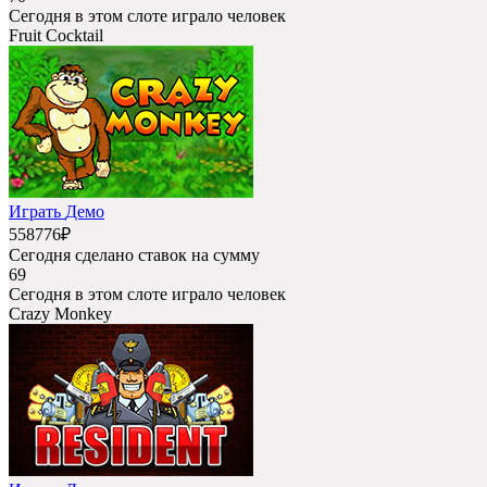
Сегодня в этом слоте играло человек
Fruit Cocktail
Играть
Демо
558776₽
Сегодня сделано ставок на сумму
69
Сегодня в этом слоте играло человек
Crazy Monkey