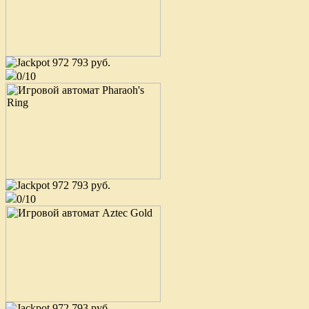
972 793 руб.
0/10
osobist
King of Cards
user_632011
75 200 руб.
Европейская рулетка
Папочка
12 600 руб.
972 793 руб.
Book of Ra
0/10
user_1190264
6 500 руб.
Cleopatra
Offline
10 000 руб.
Valley of the Gods
osobist
972 793 руб.